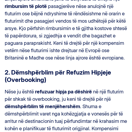
rimbursim të plotë
pasagjerëve nëse anulojnë një
fluturim ose bëjnë ndryshime të rëndësishme në orarin e
fluturimit dhe pasagjeri vendos të mos udhëtojë për këtë
arsye. Kjo përfshin rimbursimin e të gjitha kostove shtesë
të papërdorura, si zgjedhja e vendit dhe bagazhet e
paguara paraprakisht. Keni të drejtë për një kompensim
vetëm nëse fluturimi ishte drejtuar në Evropë ose
Britaninë e Madhe ose nëse linja ajrore është evropiane.
2. Dëmshpërblim për Refuzim Hipjeje
(Overbooking)
Nëse ju është
refuzuar hipja pa dëshirë
në një fluturim
për shkak të overbooking, ju keni të drejtë për një
dëmshpërblim të menjëhershëm
. Shuma e
dëmshpërblimit varet nga kohëzgjatja e vonesës për të
arritur në destinacionin tuaj përfundimtar në krahasim me
kohën e planifikuar të fluturimit origjinal. Kompensimi