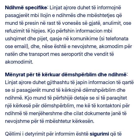
Ndihmë specifike
: Linjat ajrore duhet të informojnë
pasagjerët mbi llojin e ndihmës dhe mbështetjes që
mund të presin në rast të vonesës së gjatë, anulimit, ose
refuzimit të hipjes. Kjo përfshin informacion mbi
ushqimet dhe pijet, qasje në komunikime (si telefonata
ose email), dhe, nëse është e nevojshme, akomodim për
natën dhe transport mes aeroportit dhe vendit të
akomodimit.
Mënyrat për të kërkuar dëmshpërblim dhe ndihmë
:
Linjat ajrore duhet gjithashtu të japin informacion të qartë
se si pasagjerët mund të kërkojnë dëmshpërblim dhe
ndihmë. Kjo mund të përfshijë detaje se si të paraqitet
një kërkesë për dëmshpërblim, me kë të kontaktoni për
ndihmë të menjëhershme dhe cilat dokumente janë të
nevojshme për të mbështetur kërkesën.
Qëllimi i detyrimit për informim është
sigurimi
që të