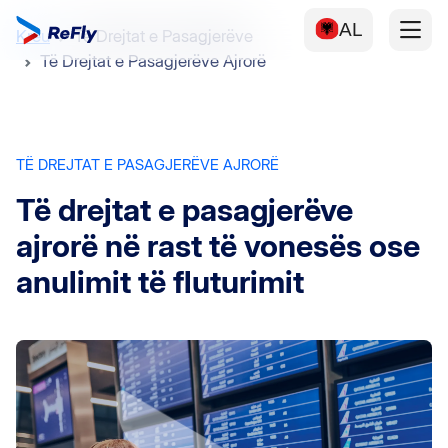
AL
Kreu
Të Drejtat e Pasagjerëve
Të Drejtat e Pasagjerëve Ajrorë
TË DREJTAT E PASAGJERËVE AJRORË
Të drejtat e pasagjerëve
ajrorë në rast të vonesës ose
anulimit të fluturimit