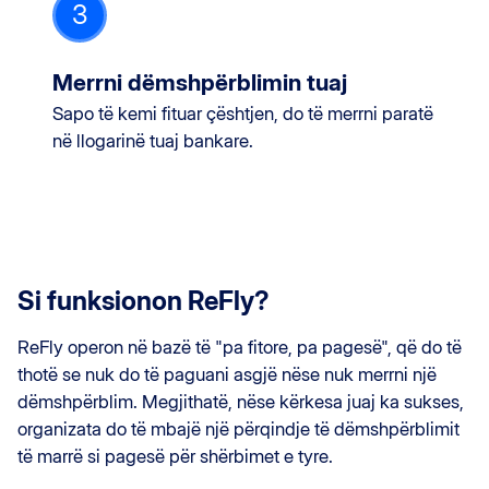
3
Merrni dëmshpërblimin tuaj
Sapo të kemi fituar çështjen, do të merrni paratë
në llogarinë tuaj bankare.
Si funksionon ReFly?
ReFly operon në bazë të "pa fitore, pa pagesë", që do të
thotë se nuk do të paguani asgjë nëse nuk merrni një
dëmshpërblim. Megjithatë, nëse kërkesa juaj ka sukses,
organizata do të mbajë një përqindje të dëmshpërblimit
të marrë si pagesë për shërbimet e tyre.