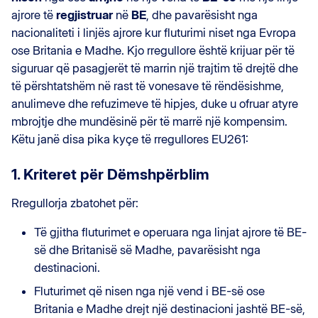
ajrore të
regjistruar
në
BE
, dhe pavarësisht nga
nacionaliteti i linjës ajrore kur fluturimi niset nga Evropa
ose Britania e Madhe. Kjo rregullore është krijuar për të
siguruar që pasagjerët të marrin një trajtim të drejtë dhe
të përshtatshëm në rast të vonesave të rëndësishme,
anulimeve dhe refuzimeve të hipjes, duke u ofruar atyre
mbrojtje dhe mundësinë për të marrë një kompensim.
Këtu janë disa pika kyçe të rregullores EU261:
1. Kriteret për Dëmshpërblim
Rregullorja zbatohet për:
Të gjitha fluturimet e operuara nga linjat ajrore të BE-
së dhe Britanisë së Madhe, pavarësisht nga
destinacioni.
Fluturimet që nisen nga një vend i BE-së ose
Britania e Madhe drejt një destinacioni jashtë BE-së,