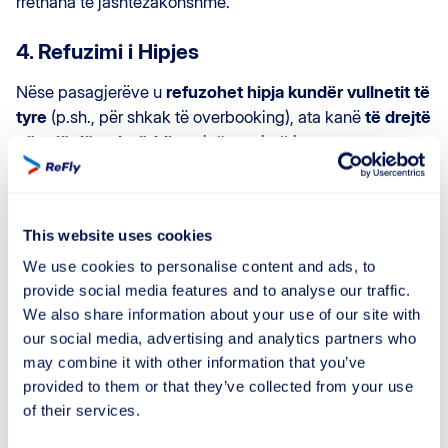
rrethana të jashtëzakonshme.
4. Refuzimi i Hipjes
Nëse pasagjerëve u
refuzohet hipja kundër vullnetit të
tyre
(p.sh., për shkak të overbooking), ata kanë
të drejtë
për një dëmshpërblim
, si dhe zgjedhjen mes
rimbursimit të plotë të biletës ose një fluturimi alternativ
drejt destinacionit të tyre final.
This website uses cookies
5. Dëmshpërblimi Financiar
We use cookies to personalise content and ads, to
Shuma e dëmshpërblimit varion në bazë të distancës së
provide social media features and to analyse our traffic.
fluturimit dhe vonesës së pësuar në mbërritje, dhe mund
We also share information about your use of our site with
të variojë nga
250
në
600
euro
.
our social media, advertising and analytics partners who
may combine it with other information that you’ve
6. E Drejta për Ndihmë
provided to them or that they’ve collected from your use
of their services.
Pavarësisht nga e drejta për dëmshpërblim, pasagjerët
kanë të drejtë për ndihmë
(si ushqime, pije dhe, nëse