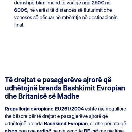
dëmshpërblimi mund të variojë nga
250€
në
600€
, në varësi të distancës së fluturimit dhe
vonesës së pësuar në mbërritje në destinacionin
final.
Të drejtat e pasagjerëve ajrorë që
udhëtojnë brenda Bashkimit Evropian
dhe Britanisë së Madhe
Rregullorja evropiane EU261/2004
është një rregullore
thelbësore për të drejtat e pasagjerëve ajrorë që
udhëtojnë brenda
Bashkimit Evropian
, si dhe për ata që
nisen
nga ose
arrijnë
në një vend të
BE-së
me një linjë