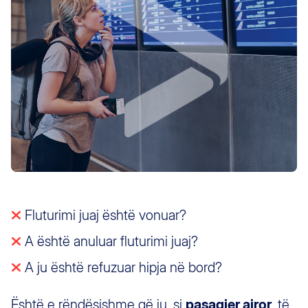
Fluturimi juaj është vonuar?
A është anuluar fluturimi juaj?
A ju është refuzuar hipja në bord?
Është e rëndësishme që ju, si
pasagjer ajror
, të