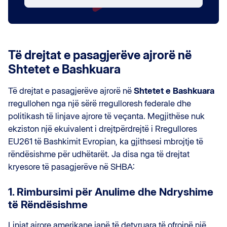
Të drejtat e pasagjerëve ajrorë në
Shtetet e Bashkuara
Të drejtat e pasagjerëve ajrorë në
Shtetet e Bashkuara
rregullohen nga një sërë rregulloresh federale dhe
politikash të linjave ajrore të veçanta. Megjithëse nuk
ekziston një ekuivalent i drejtpërdrejtë i Rregullores
EU261 të Bashkimit Evropian, ka gjithsesi mbrojtje të
rëndësishme për udhëtarët. Ja disa nga të drejtat
kryesore të pasagjerëve në SHBA:
1. Rimbursimi për Anulime dhe Ndryshime
të Rëndësishme
Linjat ajrore amerikane janë të detyruara të ofrojnë një