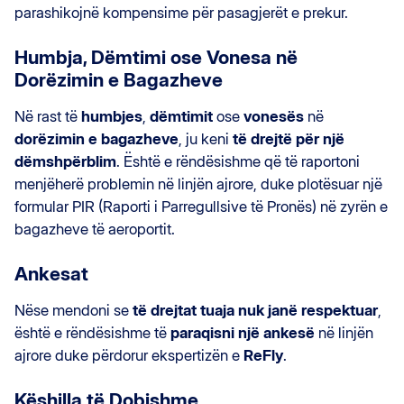
parashikojnë kompensime për pasagjerët e prekur.
Humbja, Dëmtimi ose Vonesa në
Dorëzimin e Bagazheve
Në rast të
humbjes
,
dëmtimit
ose
vonesës
në
dorëzimin e bagazheve
, ju keni
të drejtë për një
dëmshpërblim
. Është e rëndësishme që të raportoni
menjëherë problemin në linjën ajrore, duke plotësuar një
formular PIR (Raporti i Parregullsive të Pronës) në zyrën e
bagazheve të aeroportit.
Ankesat
Nëse mendoni se
të drejtat tuaja nuk janë respektuar
,
është e rëndësishme të
paraqisni një ankesë
në linjën
ajrore duke përdorur ekspertizën e
ReFly
.
Këshilla të Dobishme