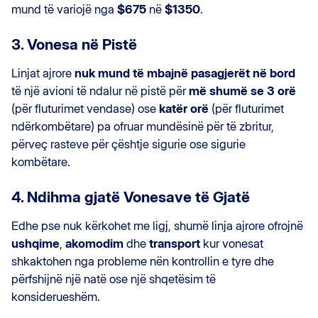
mund të variojë nga
$675
në
$1350
.
3. Vonesa në Pistë
Linjat ajrore
nuk mund të mbajnë pasagjerët në bord
të një avioni të ndalur në pistë për
më shumë se 3 orë
(për fluturimet vendase) ose
katër orë
(për fluturimet
ndërkombëtare) pa ofruar mundësinë për të zbritur,
përveç rasteve për çështje sigurie ose sigurie
kombëtare.
4. Ndihma gjatë Vonesave të Gjatë
Edhe pse nuk kërkohet me ligj, shumë linja ajrore ofrojnë
ushqime
,
akomodim
dhe
transport
kur vonesat
shkaktohen nga probleme nën kontrollin e tyre dhe
përfshijnë një natë ose një shqetësim të
konsiderueshëm.