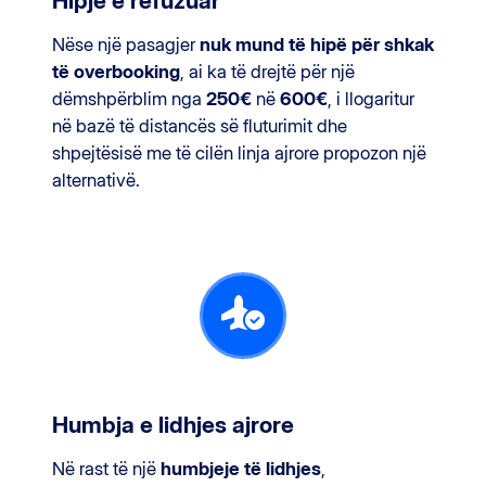
Hipje e refuzuar
Nëse një pasagjer
nuk mund të hipë për shkak
të overbooking
, ai ka të drejtë për një
dëmshpërblim nga
250€
në
600€
, i llogaritur
në bazë të distancës së fluturimit dhe
shpejtësisë me të cilën linja ajrore propozon një
alternativë.
Humbja e lidhjes ajrore
Në rast të një
humbjeje të lidhjes
,