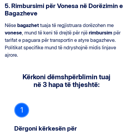
5. Rimbursimi për Vonesa në Dorëzimin e
Bagazheve
Nëse
bagazhet
tuaja të regjistruara dorëzohen me
vonese
, mund të keni të drejtë për një
rimbursim
për
tarifat e paguara për transportin e atyre bagazheve.
Politikat specifike mund të ndryshojnë midis linjave
ajrore.
Kërkoni dëmshpërblimin tuaj
në 3 hapa të thjeshtë:
1
Dërgoni kërkesën për