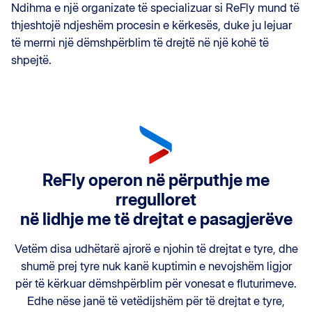
Ndihma e një organizate të specializuar si ReFly mund të
thjeshtojë ndjeshëm procesin e kërkesës, duke ju lejuar
të merrni një dëmshpërblim të drejtë në një kohë të
shpejtë.
ReFly operon në përputhje me
rregulloret
në lidhje me të drejtat e pasagjerëve
Vetëm disa udhëtarë ajrorë e njohin të drejtat e tyre, dhe
shumë prej tyre nuk kanë kuptimin e nevojshëm ligjor
për të kërkuar dëmshpërblim për vonesat e fluturimeve.
Edhe nëse janë të vetëdijshëm për të drejtat e tyre,