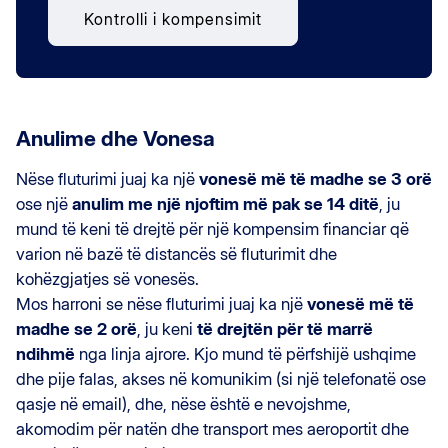
Kontrolli i kompensimit
Anulime dhe Vonesa
Nëse fluturimi juaj ka një
vonesë më të madhe se 3 orë
ose një
anulim me një njoftim më pak se 14 ditë
, ju
mund të keni të drejtë për një kompensim financiar që
varion në bazë të distancës së fluturimit dhe
kohëzgjatjes së vonesës.
Mos harroni se nëse fluturimi juaj ka një
vonesë më të
madhe se 2 orë
, ju keni
të drejtën për të marrë
ndihmë
nga linja ajrore. Kjo mund të përfshijë ushqime
dhe pije falas, akses në komunikim (si një telefonatë ose
qasje në email), dhe, nëse është e nevojshme,
akomodim për natën dhe transport mes aeroportit dhe