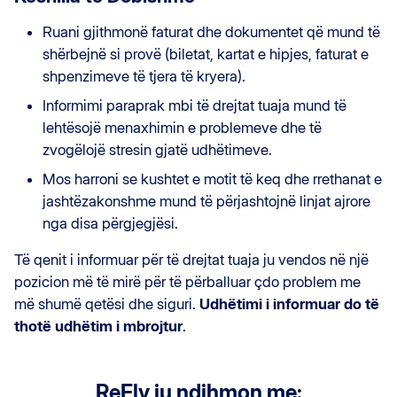
Ruani gjithmonë faturat dhe dokumentet që mund të
shërbejnë si provë (biletat, kartat e hipjes, faturat e
shpenzimeve të tjera të kryera).
Informimi paraprak mbi të drejtat tuaja mund të
lehtësojë menaxhimin e problemeve dhe të
zvogëlojë stresin gjatë udhëtimeve.
Mos harroni se kushtet e motit të keq dhe rrethanat e
jashtëzakonshme mund të përjashtojnë linjat ajrore
nga disa përgjegjësi.
Të qenit i informuar për të drejtat tuaja ju vendos në një
pozicion më të mirë për të përballuar çdo problem me
më shumë qetësi dhe siguri.
Udhëtimi i informuar do të
thotë udhëtim i mbrojtur
.
ReFly ju ndihmon me: