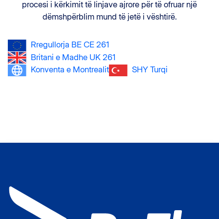
procesi i kërkimit të linjave ajrore për të ofruar një
dëmshpërblim mund të jetë i vështirë.
Rregullorja BE CE 261
Britani e Madhe UK 261
Konventa e Montrealit
SHY Turqi