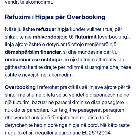
vendit të akomodimit.
Refuzimi i Hipjes për Overbooking
Nëse ju është
refuzuar hipja
kundër vullnetit tuaj për
shkak të një
mbivendosjeje të fluturimit
(overbooking),
linja ajrore është e detyruar të ofrojë menjëherë një
dëmshpërblim financiar
, si dhe mundësinë për t'u
rimbursuar
ose
rishfaqur
në një fluturim alternativ. Ju
gjithashtu keni të drejtë për ndihmë si ushqime dhe, nëse
është e nevojshme, akomodim.
Overbooking
i referohet praktikës së linjave ajrore për të
shitur më shumë bileta se sa vendet e disponueshme në
një fluturim, bazuar në parashikimin se disa pasagjerë
nuk do të paraqiten. Kur të gjithë pasagjerët paraqiten
dhe vendet nuk janë të mjaftueshme, disa do të
detyrohen të heqin dorë nga hipja në bord. Në këto raste,
rregulloret si Rregullorja europiane EU261/2004,