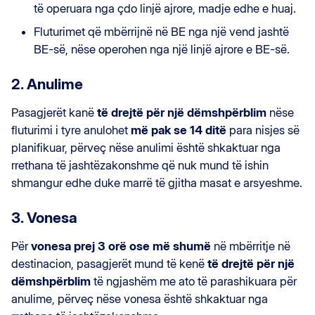
të operuara nga çdo linjë ajrore, madje edhe e huaj.
Fluturimet që mbërrijnë në BE nga një vend jashtë
BE-së, nëse operohen nga një linjë ajrore e BE-së.
2. Anulime
Pasagjerët kanë
të drejtë për një dëmshpërblim
nëse
fluturimi i tyre anulohet
më pak se 14 ditë
para nisjes së
planifikuar, përveç nëse anulimi është shkaktuar nga
rrethana të jashtëzakonshme që nuk mund të ishin
shmangur edhe duke marrë të gjitha masat e arsyeshme.
3. Vonesa
Për
vonesa prej 3 orë ose më shumë
në mbërritje në
destinacion, pasagjerët mund të kenë
të drejtë për një
dëmshpërblim
të ngjashëm me ato të parashikuara për
anulime, përveç nëse vonesa është shkaktuar nga