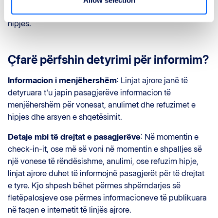
vonesave të rëndësishme, anulimeve dhe refuzimeve të
hipjes.
Çfarë përfshin detyrimi për informim?
Informacion i menjëhershëm
: Linjat ajrore janë të
detyruara t'u japin pasagjerëve informacion të
menjëhershëm për vonesat, anulimet dhe refuzimet e
hipjes dhe arsyen e shqetësimit.
Detaje mbi të drejtat e pasagjerëve
: Në momentin e
check-in-it, ose më së voni në momentin e shpalljes së
një vonese të rëndësishme, anulimi, ose refuzim hipje,
linjat ajrore duhet të informojnë pasagjerët për të drejtat
e tyre. Kjo shpesh bëhet përmes shpërndarjes së
fletëpalosjeve ose përmes informacioneve të publikuara
në faqen e internetit të linjës ajrore.