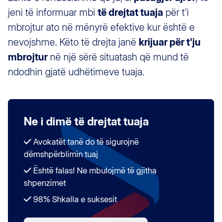
jeni të informuar mbi
të drejtat tuaja
për t'i
mbrojtur ato në mënyrë efektive kur është e
nevojshme. Këto të drejta janë
krijuar për t'ju
mbrojtur
në një sërë situatash që mund të
ndodhin gjatë udhëtimeve tuaja.
Ne i dimë të drejtat tuaja
Avokatët tanë do të sigurojnë
dëmshpërblimin tuaj
Është falas! Ne mbulojmë të gjitha
shpenzimet
98% Shkalla e suksesit