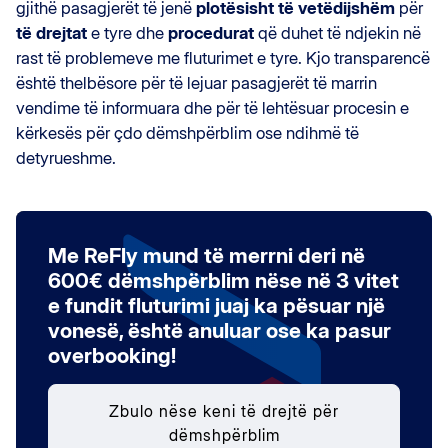
gjithë pasagjerët të jenë
plotësisht të vetëdijshëm
për
të drejtat
e tyre dhe
procedurat
që duhet të ndjekin në
rast të problemeve me fluturimet e tyre. Kjo transparencë
është thelbësore për të lejuar pasagjerët të marrin
vendime të informuara dhe për të lehtësuar procesin e
kërkesës për çdo dëmshpërblim ose ndihmë të
detyrueshme.
Me ReFly mund të merrni deri në
600€ dëmshpërblim nëse në 3 vitet
e fundit fluturimi juaj ka pësuar një
vonesë, është anuluar ose ka pasur
overbooking!
Zbulo nëse keni të drejtë për
dëmshpërblim