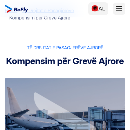
AL
Home
Të Drejtat e Pasagjerëve
Kompensim për Grevë Ajrore
TË DREJTAT E PASAGJERËVE AJRORË
Kompensim për Grevë Ajrore