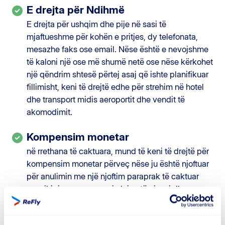
E drejta për Ndihmë
E drejta për ushqim dhe pije në sasi të
mjaftueshme për kohën e pritjes, dy telefonata,
mesazhe faks ose email. Nëse është e nevojshme
të kaloni një ose më shumë netë ose nëse kërkohet
një qëndrim shtesë përtej asaj që ishte planifikuar
fillimisht, keni të drejtë edhe për strehim në hotel
dhe transport midis aeroportit dhe vendit të
akomodimit.
Kompensim monetar
në rrethana të caktuara, mund të keni të drejtë për
kompensim monetar përveç nëse ju është njoftuar
për anulimin me një njoftim paraprak të caktuar
ose rihipja e propozuar ju lejon të niseni dhe
mbërrini në destinacion brenda kohës së caktuar.