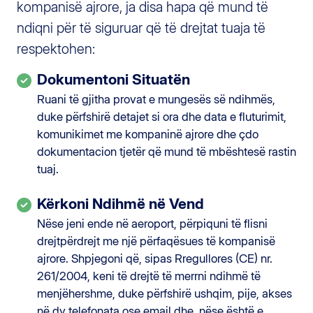
kompanisë ajrore, ja disa hapa që mund të
ndiqni për të siguruar që të drejtat tuaja të
respektohen:
Dokumentoni Situatën
Ruani të gjitha provat e mungesës së ndihmës,
duke përfshirë detajet si ora dhe data e fluturimit,
komunikimet me kompaninë ajrore dhe çdo
dokumentacion tjetër që mund të mbështesë rastin
tuaj.
Kërkoni Ndihmë në Vend
Nëse jeni ende në aeroport, përpiquni të flisni
drejtpërdrejt me një përfaqësues të kompanisë
ajrore. Shpjegoni që, sipas Rregullores (CE) nr.
261/2004, keni të drejtë të merrni ndihmë të
menjëhershme, duke përfshirë ushqim, pije, akses
në dy telefonata ose email dhe, nëse është e