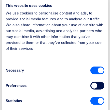
Ndihmë e veçantë
This website uses cookies
Për pasagjerët me lëvizshmëri të kufizuar dhe për
We use cookies to personalise content and ads, to
njerëzit që i shoqërojnë ata, janë parashikuar
provide social media features and to analyse our traffic.
ndihma specifike.
We also share information about your use of our site with
our social media, advertising and analytics partners who
Fluturim i vonuar
may combine it with other information that you’ve
provided to them or that they’ve collected from your use
E drejta për Informim
of their services.
Kompania ajrore duhet t'ju informojë për vonesën
dhe për të drejtat tuaja si pasagjer.
Consent
Necessary
Selection
E drejta për Ndihmë
Për vonesa prej 2 orë ose më shumë për
Preferences
fluturime deri në 1500 km.
Për vonesa prej 3 orë ose më shumë për
Statistics
fluturime brenda BE-së mbi 1500 km, dhe për
të gjitha fluturimet e tjera ndërmjet 1500 dhe