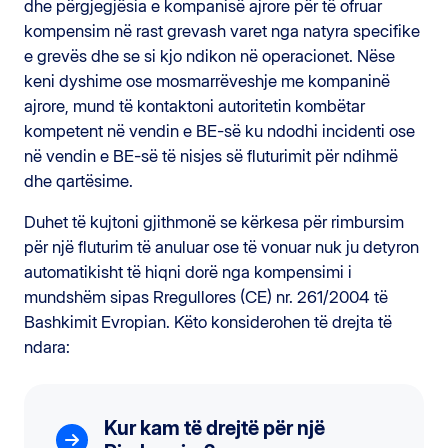
dhe përgjegjësia e kompanisë ajrore për të ofruar
kompensim në rast grevash varet nga natyra specifike
e grevës dhe se si kjo ndikon në operacionet. Nëse
keni dyshime ose mosmarrëveshje me kompaninë
ajrore, mund të kontaktoni autoritetin kombëtar
kompetent në vendin e BE-së ku ndodhi incidenti ose
në vendin e BE-së të nisjes së fluturimit për ndihmë
dhe qartësime.
Duhet të kujtoni gjithmonë se kërkesa për rimbursim
për një fluturim të anuluar ose të vonuar nuk ju detyron
automatikisht të hiqni dorë nga kompensimi i
mundshëm sipas Rregullores (CE) nr. 261/2004 të
Bashkimit Evropian. Këto konsiderohen të drejta të
ndara:
Kur kam të drejtë për një