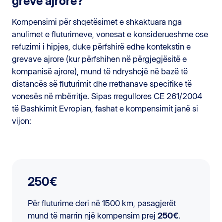
greve ajrore?
Kompensimi për shqetësimet e shkaktuara nga
anulimet e fluturimeve, vonesat e konsiderueshme ose
refuzimi i hipjes, duke përfshirë edhe kontekstin e
grevave ajrore (kur përfshihen në përgjegjësitë e
kompanisë ajrore), mund të ndryshojë në bazë të
distancës së fluturimit dhe rrethanave specifike të
vonesës në mbërritje. Sipas rregullores CE 261/2004
të Bashkimit Evropian, fashat e kompensimit janë si
vijon:
250€
Për fluturime deri në 1500 km, pasagjerët
mund të marrin një kompensim prej
250€
.