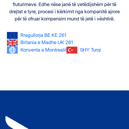
fluturimeve. Edhe nëse janë të vetëdijshëm për të
drejtat e tyre, procesi i kërkimit nga kompanitë ajrore
për të ofruar kompensim mund të jetë i vështirë.
Rregullorja BE KE 261
Britania e Madhe UK 261
Konventa e Montrealit
SHY Turqi