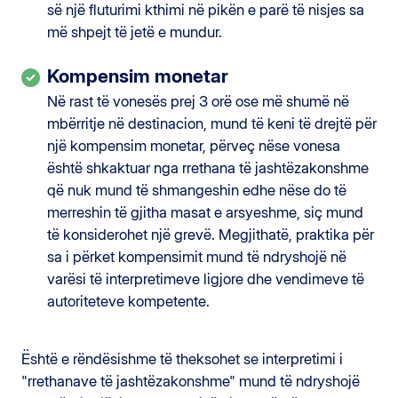
së një fluturimi kthimi në pikën e parë të nisjes sa
më shpejt të jetë e mundur.
Kompensim monetar
Në rast të vonesës prej 3 orë ose më shumë në
mbërritje në destinacion, mund të keni të drejtë për
një kompensim monetar, përveç nëse vonesa
është shkaktuar nga rrethana të jashtëzakonshme
që nuk mund të shmangeshin edhe nëse do të
merreshin të gjitha masat e arsyeshme, siç mund
të konsiderohet një grevë. Megjithatë, praktika për
sa i përket kompensimit mund të ndryshojë në
varësi të interpretimeve ligjore dhe vendimeve të
autoriteteve kompetente.
Është e rëndësishme të theksohet se interpretimi i
"rrethanave të jashtëzakonshme" mund të ndryshojë