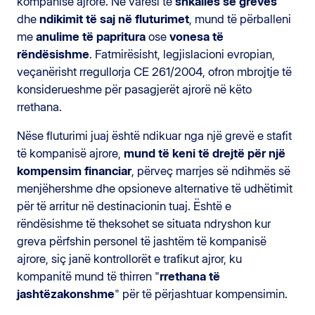
kompanisë ajrore. Në varësi të
shkallës së grevës
dhe
ndikimit të saj në fluturimet
, mund të përballeni
me
anulime të papritura
ose
vonesa të
rëndësishme
. Fatmirësisht, legjislacioni evropian,
veçanërisht rregullorja CE 261/2004, ofron mbrojtje të
konsiderueshme për pasagjerët ajrorë në këto
rrethana.
Nëse fluturimi juaj është ndikuar nga një grevë e stafit
të kompanisë ajrore,
mund të keni të drejtë për një
kompensim financiar
, përveç marrjes së ndihmës së
menjëhershme dhe opsioneve alternative të udhëtimit
për të arritur në destinacionin tuaj. Është e
rëndësishme të theksohet se situata ndryshon kur
greva përfshin personel të jashtëm të kompanisë
ajrore, siç janë kontrollorët e trafikut ajror, ku
kompanitë mund të thirren "
rrethana të
jashtëzakonshme
" për të përjashtuar kompensimin.