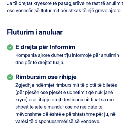
Ja të drejtat kryesore të pasagjerëve në rast të anulimit
ose vonesës së fluturimit për shkak të një greve ajrore:
Fluturim i anuluar
E drejta për Informim
Kompania ajrore duhet t'ju informojë për anulimin
dhe për të drejtat tuaja.
Rimbursim ose rihipje
Zgjedhja ndërmjet rimbursimit të plotë të biletës
(për pjesën ose pjesët e udhëtimit që nuk janë
kryer) ose rihipje drejt destinacionit final sa më
shpejt të jetë e mundur ose në një datë të
mëvonshme që është e përshtatshme për ju, në
varësi të disponueshmërisë së vendeve.