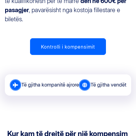
të kualifikohesh për të marrë
deri në 600€ për
pasagjer
, pavarësisht nga kostoja fillestare e
biletës.
Kontrolli i kompensimit
Të gjitha kompanitë ajrore
Të gjitha vendët
Kur kam të drejtë për një kompensim