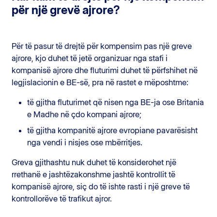
për një grevë ajrore?
Për të pasur të drejtë për kompensim pas një greve
ajrore, kjo duhet të jetë organizuar nga stafi i
kompanisë ajrore dhe fluturimi duhet të përfshihet në
legjislacionin e BE-së, pra në rastet e mëposhtme:
të gjitha fluturimet që nisen nga BE-ja ose Britania
e Madhe në çdo kompani ajrore;
të gjitha kompanitë ajrore evropiane pavarësisht
nga vendi i nisjes ose mbërritjes.
Greva gjithashtu nuk duhet të konsiderohet një
rrethanë e jashtëzakonshme jashtë kontrollit të
kompanisë ajrore, siç do të ishte rasti i një greve të
kontrollorëve të trafikut ajror.