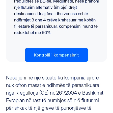
rregullores së BE-së. Megjithatë, nëse pranoni
një fluturim alternativ (rihipje) drejt
destinacionit tuaj final dhe vonesa është
ndërmjet 3 dhe 4 orëve krahasuar me kohën
fillestare të parashikuar, kompensimi mund të
reduktohet me 50%.
Kontrolli i kompensimit
Nëse jeni në një situatë ku kompania ajrore
nuk ofron masat e ndihmës të parashikuara
nga Rregullorja (CE) nr. 261/2004 e Bashkimit
Evropian në rast të humbjes së një fluturimi
për shkak të një greve të punonjësve të