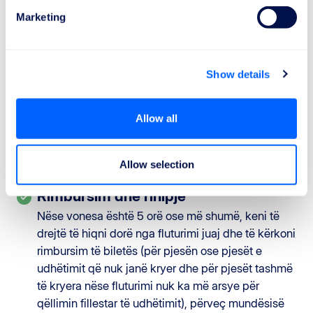
3500 km.
Marketing
Për vonesa prej 4 orë ose më shumë për
fluturime mbi 3500 km jashtë BE-së.
Ndihma përfshin ushqim dhe pije në përputhje me
Show details
kohën e pritjes, dy telefonata, faks ose email. Nëse
vonesa vazhdon përtej kohës kur ishte parashikuar
Allow all
arsyeshëm nisja, mund të keni të drejtë për strehim
në hotel dhe transport midis aeroportit dhe vendit
të akomodimit.
Allow selection
Rimbursim dhe rihipje
Nëse vonesa është 5 orë ose më shumë, keni të
drejtë të hiqni dorë nga fluturimi juaj dhe të kërkoni
rimbursim të biletës (për pjesën ose pjesët e
udhëtimit që nuk janë kryer dhe për pjesët tashmë
të kryera nëse fluturimi nuk ka më arsye për
qëllimin fillestar të udhëtimit), përveç mundësisë