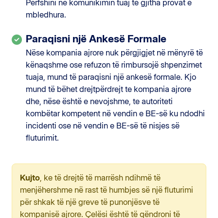
Përfshini në komunikimin tuaj të gjitha provat e
mbledhura.
Paraqisni një Ankesë Formale
Nëse kompania ajrore nuk përgjigjet në mënyrë të
kënaqshme ose refuzon të rimbursojë shpenzimet
tuaja, mund të paraqisni një ankesë formale. Kjo
mund të bëhet drejtpërdrejt te kompania ajrore
dhe, nëse është e nevojshme, te autoriteti
kombëtar kompetent në vendin e BE-së ku ndodhi
incidenti ose në vendin e BE-së të nisjes së
fluturimit.
Kujto
, ke të drejtë të marrësh ndihmë të
menjëhershme në rast të humbjes së një fluturimi
për shkak të një greve të punonjësve të
kompanisë ajrore. Çelësi është të qëndroni të