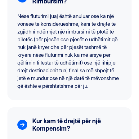
Rimbursim?
Nëse fluturimi juaj është anuluar ose ka një
vonesë të konsiderueshme, keni të drejtë të
zgjidhni ndërmjet një rimbursimi të plotë të
biletës (për pjesën ose pjesët e udhëtimit që
nuk janë kryer dhe për pjesët tashmë të
kryera nëse fluturimi nuk ka më arsye për
qëllimin fillestar të udhëtimit) ose një rihipje
drejt destinacionit tuaj final sa më shpejt të
jetë e mundur ose në një datë të mëvonshme
që është e përshtatshme për ju.
Kur kam të drejtë për një
Kompensim?