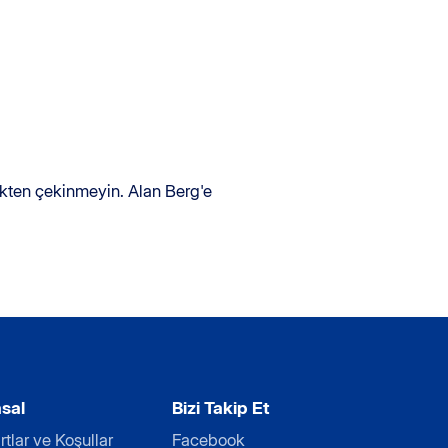
ekten çekinmeyin. Alan Berg'e
sal
Bizi Takip Et
rtlar ve Koşullar
Facebook