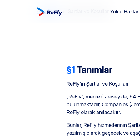
Ana Sayfa
Şartlar ve Koşullar
Yolcu Haklar
§1
Tanımlar
ReFly'in Şartlar ve Koşulları
„ReFly“, merkezi Jersey'de, 54 B
bulunmaktadır, Companies (Jerse
ReFly olarak anılacaktır.
Bunlar, ReFly hizmetlerinin Şartla
yazılmış olarak geçecek ve aşağı