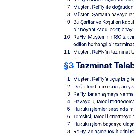
Müşteri, ReFly ile doğrudan 
Müşteri, Şartların havayolla
Bu Şartlar ve Koşulları kab
bir beyanı kabul eder, onayl
ReFly, Müşteri'nin 180 tak
edilen herhangi bir tazminatı
Müşteri, ReFly'in tazminat t
§3
Tazminat Taleb
Müşteri, ReFly'e uçuş bilgile
Değerlendirme sonuçları yasa
ReFly, bir anlaşmaya varmak 
Havayolu, talebi reddederse
Hukuki işlemler sırasında müş
Temsilci, talebi ilerletmeye 
Hukuki işlem başarıya ula
ReFly, anlaşma tekliflerini