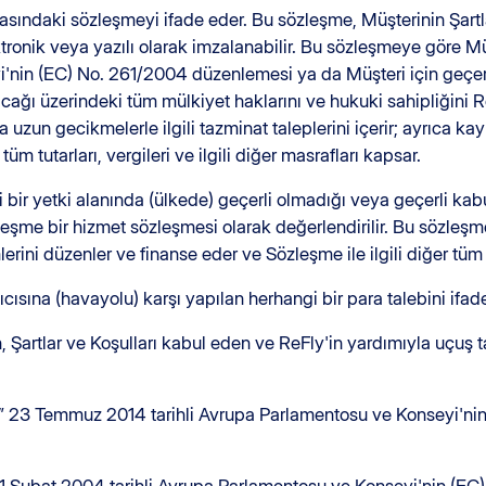
arasındaki sözleşmeyi ifade eder. Bu sözleşme, Müşterinin Şart
tronik veya yazılı olarak imzalanabilir. Bu sözleşmeye göre Müş
nin (EC) No. 261/2004 düzenlemesi ya da Müşteri için geçerli
acağı üzerindeki tüm mülkiyet haklarını ve hukuki sahipliğini 
 da uzun gecikmelerle ilgili tazminat taleplerini içerir; ayrıca 
tüm tutarları, vergileri ve ilgili diğer masrafları kapsar.
i bir yetki alanında (ülkede) geçerli olmadığı veya geçerli k
leşme bir hizmet sözleşmesi olarak değerlendirilir. Bu sözleş
erini düzenler ve finanse eder ve Sözleşme ile ilgili diğer tüm i
yıcısına (havayolu) karşı yapılan herhangi bir para talebini ifad
 Şartlar ve Koşulları kabul eden ve ReFly'in yardımıyla uçuş 
” 23 Temmuz 2014 tarihli Avrupa Parlamentosu ve Konseyi'nin