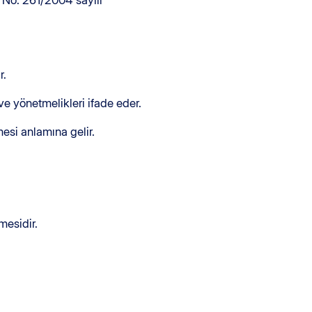
 No. 261/2004 sayılı
r.
ı ve yönetmelikleri ifade eder.
esi anlamına gelir.
mesidir.