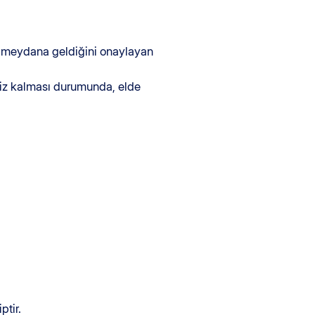
n meydana geldiğini onaylayan
siz kalması durumunda, elde
ptir.