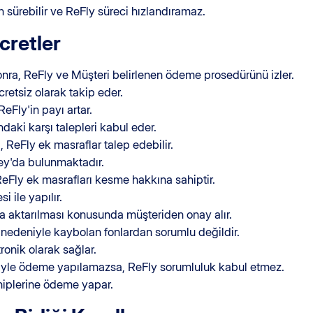
 sürebilir ve ReFly süreci hızlandıramaz.
cretler
onra, ReFly ve Müşteri belirlenen ödeme prosedürünü izler.
cretsiz olarak takip eder.
ReFly'in payı artar.
aki karşı talepleri kabul eder.
, ReFly ek masraflar talep edebilir.
ey'da bulunmaktadır.
 ReFly ek masrafları kesme hakkına sahiptir.
 ile yapılır.
ba aktarılması konusunda müşteriden onay alır.
i nedeniyle kaybolan fonlardan sorumlu değildir.
ronik olarak sağlar.
niyle ödeme yapılamazsa, ReFly sorumluluk kabul etmez.
hiplerine ödeme yapar.