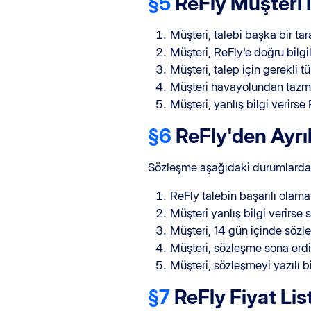
§5
ReFly Müşteri İş
Müşteri, talebi başka bir ta
Müşteri, ReFly'e doğru bilg
Müşteri, talep için gerekli t
Müşteri havayolundan tazmina
Müşteri, yanlış bilgi verirse 
§6
ReFly'den Ayrı
Sözleşme aşağıdaki durumlarda f
ReFly talebin başarılı olam
Müşteri yanlış bilgi verirse 
Müşteri, 14 gün içinde sözl
Müşteri, sözleşme sona erdi
Müşteri, sözleşmeyi yazılı bi
§7
ReFly Fiyat Lis