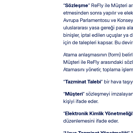
“
Sözleşme
” ReFly ile Müşteri 
etmesinden sonra yapılır ve elek
Avrupa Parlamentosu ve Konseyi'
uluslararası yasa gereği para al
binişler, iptal edilen uçuşlar ya
için de talepleri kapsar. Bu devir 
Atama anlaşmasının (form) belirl
Müşteri ile ReFly arasındaki söz
Atamasını yönetir, toplama işleml
“
Tazminat Talebi
” bir hava taşı
“
Müşteri
” sözleşmeyi imzalayan,
kişiyi ifade eder.
“
Elektronik Kimlik Yönetmeliği
düzenlemesini ifade eder.