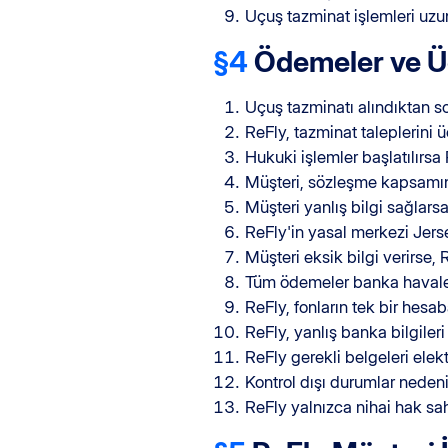
Uçuş tazminat işlemleri uzun
§4
Ödemeler ve Ü
Uçuş tazminatı alındıktan s
ReFly, tazminat taleplerini ü
Hukuki işlemler başlatılırsa 
Müşteri, sözleşme kapsamınd
Müşteri yanlış bilgi sağlarsa
ReFly'in yasal merkezi Jers
Müşteri eksik bilgi verirse,
Tüm ödemeler banka havalesi
ReFly, fonların tek bir hesa
ReFly, yanlış banka bilgiler
ReFly gerekli belgeleri elekt
Kontrol dışı durumlar nede
ReFly yalnızca nihai hak sa