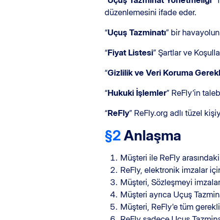
“
Uçuş Tazminat Yönetmeliği
” 
düzenlemesini ifade eder.
“
Uçuş Tazminatı
” bir havayolun
“
Fiyat Listesi
” Şartlar ve Koşull
“
Gizlilik ve Veri Koruma Gerekli
“
Hukuki İşlemler
” ReFly’in tal
“
ReFly
” ReFly.org adlı tüzel kişi
§2
Anlaşma
Müşteri ile ReFly arasındaki
ReFly, elektronik imzalar iç
Müşteri, Sözleşmeyi imzala
Müşteri ayrıca Uçuş Tazmina
Müşteri, ReFly'e tüm gerekli
ReFly sadece Uçuş Tazminat