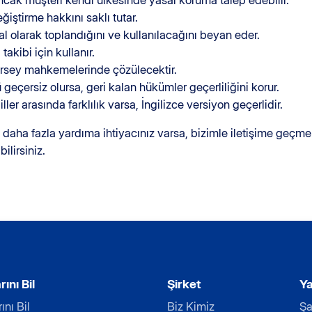
ancak müşteri kendi ülkesinde yasal koruma talep edebilir.
eğiştirme hakkını saklı tutar.
sal olarak toplandığını ve kullanılacağını beyan eder.
takibi için kullanır.
ersey mahkemelerinde çözülecektir.
 geçersiz olursa, geri kalan hükümler geçerliliğini korur.
iller arasında farklılık varsa, İngilizce versiyon geçerlidir.
 daha fazla yardıma ihtiyacınız varsa, bizimle iletişime geçm
ilirsiniz.
ını Bil
Şirket
Ya
ını Bil
Biz Kimiz
Şa