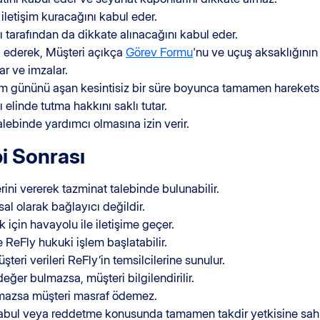
iletişim kuracağını kabul eder.
rı tarafından da dikkate alınacağını kabul eder.
ul ederek, Müşteri açıkça
Görev Formu
'nu ve uçuş aksaklığını
ar ve imzalar.
vim gününü aşan kesintisiz bir süre boyunca tamamen hareket
 elinde tutma hakkını saklı tutar.
alebinde yardımcı olmasına izin verir.
i Sonrası
rini vererek tazminat talebinde bulunabilir.
l olarak bağlayıcı değildir.
için havayolu ile iletişime geçer.
 ReFly hukuki işlem başlatabilir.
teri verileri ReFly’in temsilcilerine sunulur.
değer bulmazsa, müşteri bilgilendirilir.
şmazsa müşteri masraf ödemez.
 kabul veya reddetme konusunda tamamen takdir yetkisine sahi