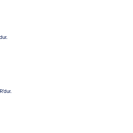
dur.
R’dur.