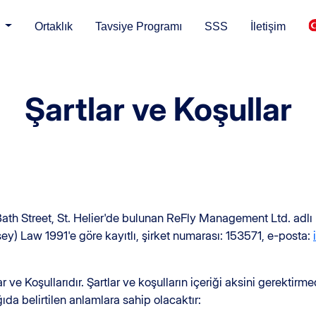
ı
Ortaklık
Tavsiye Programı
SSS
İletişim
Şartlar ve Koşullar
ath Street, St. Helier'de bulunan ReFly Management Ltd. adlı h
y) Law 1991'e göre kayıtlı, şirket numarası: 153571, e-posta:
r ve Koşullarıdır. Şartlar ve koşulların içeriği aksini gerektirm
da belirtilen anlamlara sahip olacaktır: