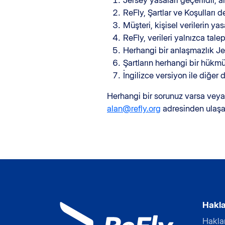
Jersey yasaları geçerlidir, 
ReFly, Şartlar ve Koşulları d
Müşteri, kişisel verilerin ya
ReFly, verileri yalnızca talep 
Herhangi bir anlaşmazlık J
Şartların herhangi bir hükmü
İngilizce versiyon ile diğer d
Herhangi bir sorunuz varsa veya
alan@refly.org
adresinden ulaşab
Haklar
Haklar