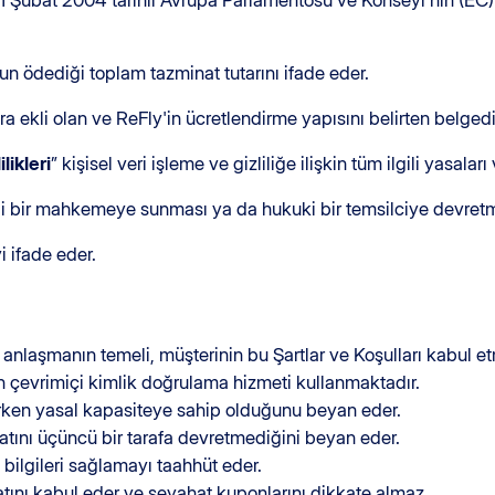
11 Şubat 2004 tarihli Avrupa Parlamentosu ve Konseyi'nin (EC)
un ödediği toplam tazminat tutarını ifade eder.
ara ekli olan ve ReFly'in ücretlendirme yapısını belirten belgedi
likleri
” kişisel veri işleme ve gizliliğe ilişkin tüm ilgili yasalar
ebi bir mahkemeye sunması ya da hukuki bir temsilciye devretm
yi ifade eder.
 anlaşmanın temeli, müşterinin bu Şartlar ve Koşulları kabul et
in çevrimiçi kimlik doğrulama hizmeti kullanmaktadır.
rken yasal kapasiteye sahip olduğunu beyan eder.
tını üçüncü bir tarafa devretmediğini beyan eder.
 bilgileri sağlamayı taahhüt eder.
ını kabul eder ve seyahat kuponlarını dikkate almaz.