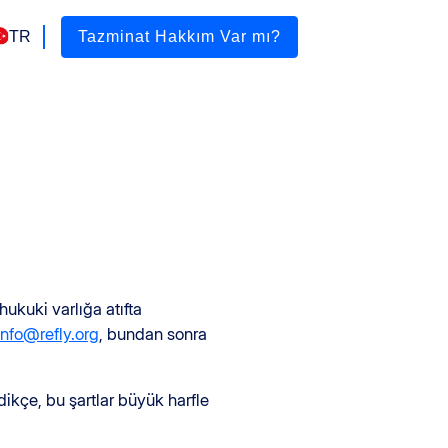
TR
Tazminat Hakkım Var mı?
ukuki varlığa atıfta
info@refly.org
, bundan sonra
edikçe, bu şartlar büyük harfle