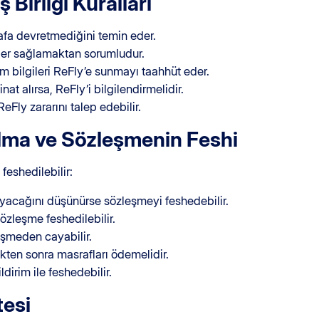
 Birliği Kuralları
rafa devretmediğini temin eder.
iler sağlamaktan sorumludur.
üm bilgileri ReFly’e sunmayı taahhüt eder.
t alırsa, ReFly’i bilgilendirmelidir.
ReFly zararını talep edebilir.
lma ve Sözleşmenin Feshi
eshedilebilir:
ayacağını düşünürse sözleşmeyi feshedebilir.
sözleşme feshedilebilir.
eşmeden cayabilir.
kten sonra masrafları ödemelidir.
ldirim ile feshedebilir.
tesi