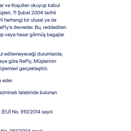
lar ve Koşulları okuyup kabul
teri, 11 Şubat 2004 tarihli
 herhangi bir ulusal ya da
ReFly'e devreder. Bu, reddedilen
kayıp veya hasar görmüş bagajlar
abul edilemeyeceği durumlarda,
meye göre ReFly, Müşterinin
şlemleri gerçekleştirir.
e eder.
tazminatı talebinde bulunan
 (EU) No. 910/2014 sayılı