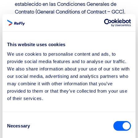
establecido en las Condiciones Generales de
Contrato (General Conditions of Contract – GCC).
ReFly persigue diligentemente la Solicitud de
indemnización sin exigir ningún pago anticipado. En
caso de resultado positivo de la Solicitud de
indemnización y de la posterior recepción de la
This website uses cookies
Indemnización de vuelo, la parte acordada de la
We use cookies to personalise content and ads, to
indemnización será transferida al Cliente de
provide social media features and to analyse our traffic.
conformidad con los términos y condiciones
We also share information about your use of our site with
establecidos en la Lista de precios. Asimismo, ReFly
our social media, advertising and analytics partners who
y el Cliente podrán acordar de mutuo acuerdo un
may combine it with other information that you’ve
importe de remuneración y unas condiciones de
provided to them or that they’ve collected from your use
pago alternativas.
of their services.
Si ReFly no alcanza un acuerdo transaccional con el
transportista aéreo en relación con la Solicitud de
indemnización, o si considera que una acción legal
Consent
Necessary
puede acelerar de manera más eficiente el recobro
Selection
de la Indemnización de vuelo, ReFly se reserva el