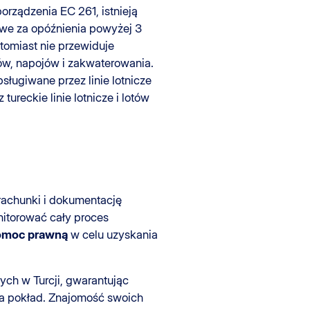
rządzenia EC 261, istnieją
owe za opóźnienia powyżej 3
tomiast nie przewiduje
ów, napojów i zakwaterowania.
ługiwane przez linie lotnicze
ureckie linie lotnicze i lotów
rachunki i dokumentację
onitorować cały proces
pomoc prawną
w celu uzyskania
ch w Turcji, gwarantując
a pokład. Znajomość swoich