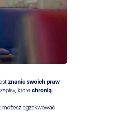
est
znanie swoich praw
zepisy, które
chronią
ak możesz egzekwować