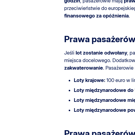
godzin
, pasażerowie mają
praw
przeciwieństwie do europejskie
finansowego za opóźnienia
.
Prawa pasażerów
Jeśli
lot zostanie odwołany
, p
miejsca docelowego. Dodatkowo
zakwaterowanie
. Pasażerowie
Loty krajowe:
100 euro w li
Loty międzynarodowe do 
Loty międzynarodowe mię
Loty międzynarodowe po
Prawa pasażerów