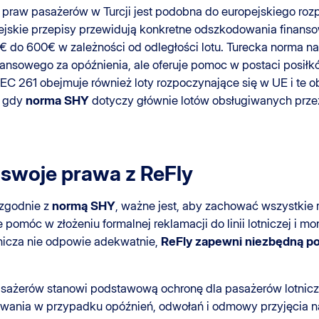
praw pasażerów w Turcji jest podobna do europejskiego rozpo
ejskie przepisy przewidują konkretne odszkodowania finans
€ do 600€ w zależności od odległości lotu. Turecka norma na
nsowego za opóźnienia, ale oferuje pomoc w postaci posiłk
 261 obejmuje również loty rozpoczynające się w UE i te obs
s gdy
norma SHY
dotyczy głównie lotów obsługiwanych przez t
swoje prawa z ReFly
zgodnie z
normą SHY
, ważne jest, aby zachować wszystkie 
pomóc w złożeniu formalnej reklamacji do linii lotniczej i m
tnicza nie odpowie adekwatnie,
ReFly zapewni niezbędną 
ażerów stanowi podstawową ochronę dla pasażerów lotniczy
ania w przypadku opóźnień, odwołań i odmowy przyjęcia n