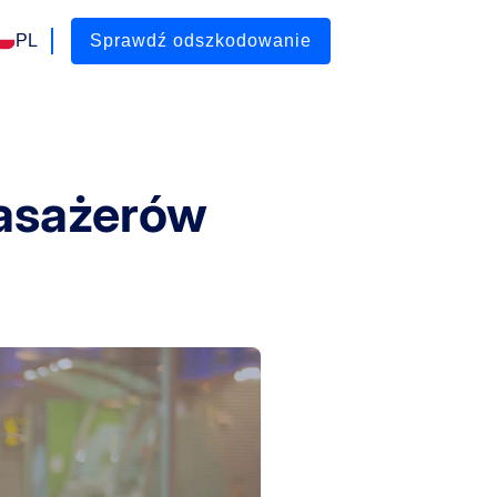
PL
Sprawdź odszkodowanie
asażerów