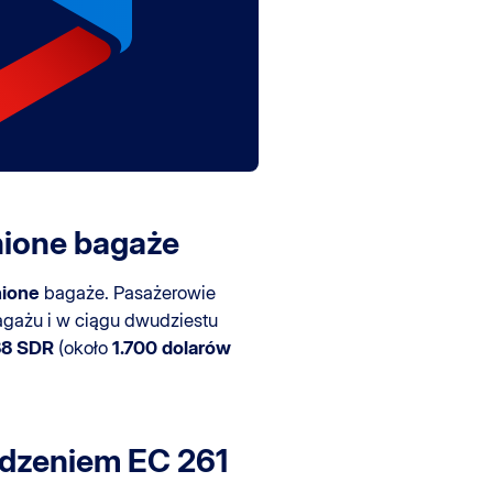
nione bagaże
ione
bagaże. Pasażerowie
agażu i w ciągu dwudziestu
88 SDR
(około
1.700 dolarów
ądzeniem EC 261