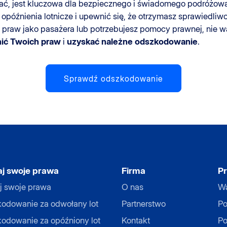
ać, jest kluczowa dla bezpiecznego i świadomego podróżowan
óźnienia lotnicze i upewnić się, że otrzymasz sprawiedliwoś
praw jako pasażera lub potrzebujesz pomocy prawnej, nie wa
nić Twoich praw
i
uzyskać należne odszkodowanie
.
Sprawdź odszkodowanie
j swoje prawa
Firma
P
j swoje prawa
O nas
Wa
odowanie za odwołany lot
Partnerstwo
Po
odowanie za opóźniony lot
Kontakt
Po