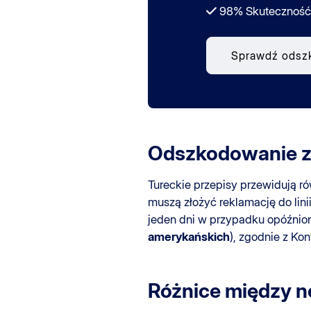
98% Skuteczność
Sprawdź odsz
Odszkodowanie za
Tureckie przepisy przewidują r
muszą złożyć reklamację do lin
jeden dni w przypadku opóźni
amerykańskich
), zgodnie z Ko
Różnice między
n