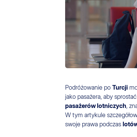
Podróżowanie po
Turcji
moż
jako pasażera, aby sprosta
pasażerów lotniczych
, z
W tym artykule szczegóło
swoje prawa podczas
lotó