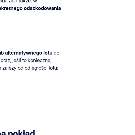
otu
. Jednakże, w
onkretnego odszkodowania
ub
alternatywnego lotu
do
oraz, jeśli to konieczne,
re zależy od odległości lotu:
a pokład