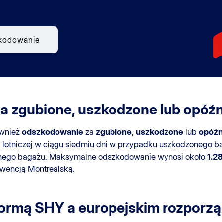
kodowanie
 zgubione, uszkodzone lub opóź
ównież
odszkodowanie
za
zgubione
,
uszkodzone
lub
opóźn
ii lotniczej w ciągu siedmiu dni w przypadku uszkodzonego b
onego bagażu. Maksymalne odszkodowanie wynosi około
1.2
nwencją Montrealską.
ormą SHY
a europejskim rozporz