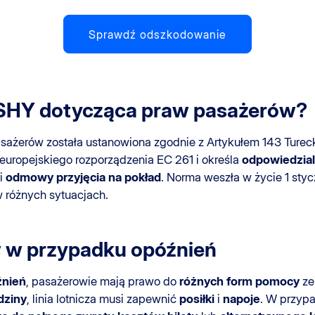
Sprawdź odszkodowanie
 SHY dotycząca praw pasażerów?
ażerów została ustanowiona zgodnie z Artykułem 143 Turec
 europejskiego rozporządzenia EC 261 i określa
odpowiedzia
i
odmowy przyjęcia na pokład
. Norma weszła w życie 1 styc
 różnych sytuacjach.
 w przypadku opóźnień
źnień
, pasażerowie mają prawo do
różnych form pomocy
ze 
dziny
, linia lotnicza musi zapewnić
posiłki
i
napoje
. W przyp