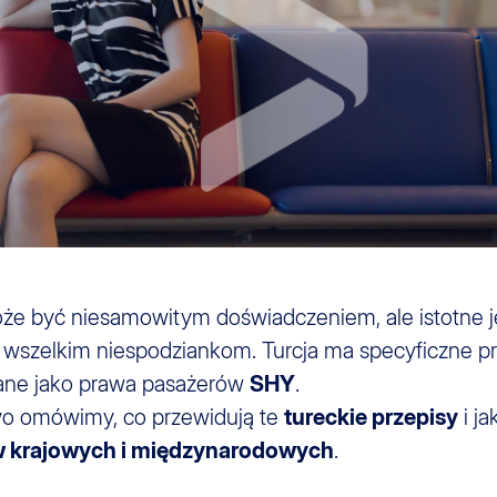
e być niesamowitym doświadczeniem, ale istotne j
ć wszelkim niespodziankom. Turcja ma specyficzne pr
nane jako prawa pasażerów
SHY
.
wo omówimy, co przewidują te
tureckie przepisy
i j
w krajowych i międzynarodowych
.