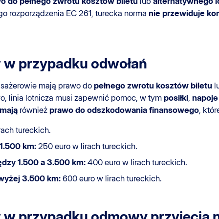
o do pełnego zwrotu kosztów biletu
lub
alternatywnego l
go rozporządzenia EC 261, turecka norma
nie przewiduje k
 w przypadku odwołań
asażerowie mają prawo do
pełnego zwrotu kosztów biletu
l
, linia lotnicza musi zapewnić pomoc, w tym
posiłki
,
napoje
mają
również
prawo do odszkodowania finansowego
, któ
rach tureckich.
1.500 km:
250 euro w lirach tureckich.
dzy 1.500 a 3.500 km:
400 euro w lirach tureckich.
wyżej 3.500 km:
600 euro w lirach tureckich.
 w przypadku odmowy przyjęcia n