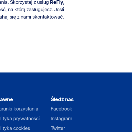
ia. Skorzystaj z usług
ReFly
,
ć, na którą zasługujesz. Jeśli
haj się z nami skontaktować.
rawne
Śledź nas
runki korzystania
Facebook
lityka prywatności
Instagram
lityka cookies
Twitter