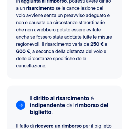
In
aggiunta al rimborso
, potresti avere diritto
a un
risarcimento
se la cancellazione del
volo avviene senza un preavviso adeguato e
non è causata da circostanze straordinarie
che non avrebbero potuto essere evitate
anche se fossero state adottate tutte le misure
ragionevoli. Il risarcimento varia da
250 €
a
600 €
, a seconda della distanza del volo e
delle circostanze specifiche della
cancellazione.
Il
diritto al risarcimento
è
indipendente
dal
rimborso del
biglietto
.
Il fatto di
ricevere un rimborso
per il biglietto