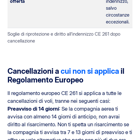
offerta
indennizzo,
salvo
circostanze
eccezionali.
Soglie di riprotezione e diritto all’indennizzo CE 261 dopo
cancellazione
Cancellazioni a
cui non si applica
il
Regolamento Europeo
Il regolamento europeo CE 261 si applica a tutte le
cancellazioni di voli, tranne nei seguenti casi:
Preavviso di 14 giorni
: Se la compagnia aerea ti
avvisa con almeno 14 giorni di anticipo, non avrai
diritto al risarcimento. Non ti spetta un risarcimento se
la compagnia ti avvisa tra 7 e 13 giorni di preavviso e ti
offre un volo alternativo che parte non più di due ore