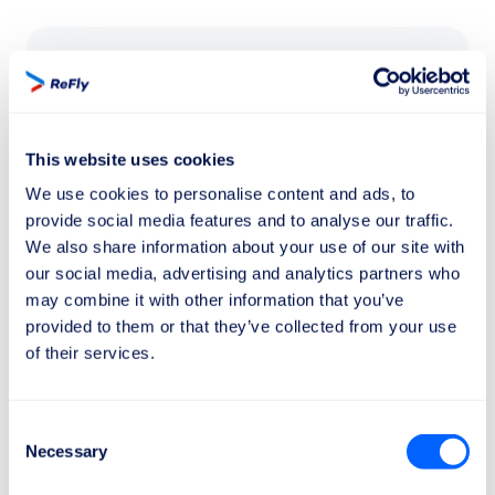
400 €
Voli all'interno dell'UE di media distanza
tra 1.500 km e 3.500 km
This website uses cookies
Cancellazione con meno di 7 giorni di
We use cookies to personalise content and ads, to
preavviso
provide social media features and to analyse our traffic.
We also share information about your use of our site with
our social media, advertising and analytics partners who
may combine it with other information that you’ve
provided to them or that they’ve collected from your use
600 €
of their services.
Voli di lunga distanza
oltre 3.500 km
Consent
Cancellazione con meno di 7 giorni di
Necessary
Selection
preavviso