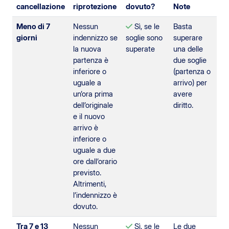
cancellazione
riprotezione
dovuto?
Note
Meno di 7
Nessun
Sì, se le
Basta
giorni
indennizzo se
soglie sono
superare
la nuova
superate
una delle
partenza è
due soglie
inferiore o
(partenza o
uguale a
arrivo) per
un’ora prima
avere
dell’originale
diritto.
e il nuovo
arrivo è
inferiore o
uguale a due
ore dall’orario
previsto.
Altrimenti,
l’indennizzo è
dovuto.
Tra 7 e 13
Nessun
Sì, se le
Le due