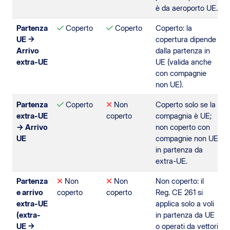
è da aeroporto UE.
Partenza
Coperto
Coperto
Coperto: la
UE →
copertura dipende
Arrivo
dalla partenza in
extra-UE
UE (valida anche
con compagnie
non UE).
Partenza
Coperto
Non
Coperto solo se la
extra-UE
coperto
compagnia è UE;
→ Arrivo
non coperto con
UE
compagnie non UE
in partenza da
extra-UE.
Partenza
Non
Non
Non coperto: il
e arrivo
coperto
coperto
Reg. CE 261 si
extra-UE
applica solo a voli
(extra-
in partenza da UE
UE →
o operati da vettori