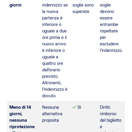
giorni
indennizzo se
soglie sono
soglie
la nuova
superate
devono
partenza è
essere
inferiore o
entrambe
uguale a due
rispettate
ore prima e il
per
nuovo arrivo
escludere
è inferiore o
l’indennizzo.
uguale a
quattro ore
dall’orario
previsto.
Altrimenti,
l’indennizzo è
dovuto.
Meno di 14
Nessuna
Sì
Diritti:
giorni,
alternativa
rimborso
nessuna
proposta
del biglietto
riprotezione
e