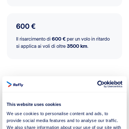
600 €
Il risarcimento di
600 €
per un volo in ritardo
si applica ai voli di oltre
3500 km
.
CI VOGLIONO SOLO 2 MINUTI
Come posso ottenere il mio
This website uses cookies
risarcimento?
We use cookies to personalise content and ads, to
Ecco come fare in 3 semplici passi:
provide social media features and to analyse our traffic.
We also share information about your use of our site with