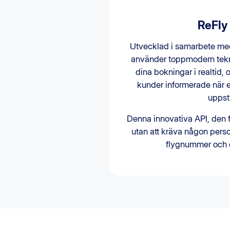
ReFly
Utvecklad i samarbete med
använder toppmodern tekni
dina bokningar i realtid, 
kunder informerade när e
uppst
Denna innovativa API, den fö
utan att kräva någon perso
flygnummer och 