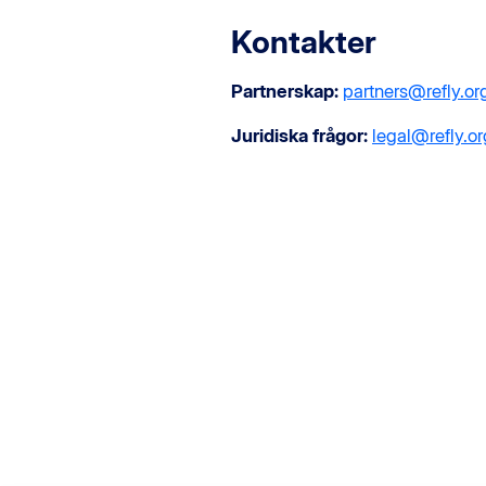
Kontakter
Partnerskap:
partners@refly.or
Juridiska frågor:
legal@refly.or