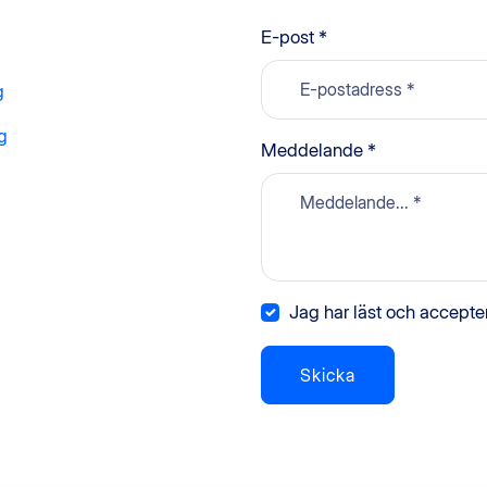
E-post *
g
g
Meddelande *
Jag har läst och accepter
Skicka