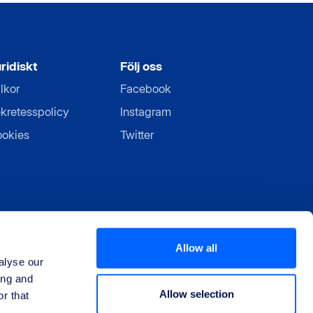
ridiskt
Följ oss
llkor
Facebook
kretesspolicy
Instagram
okies
Twitter
Allow all
alyse our
ing and
Allow selection
r that