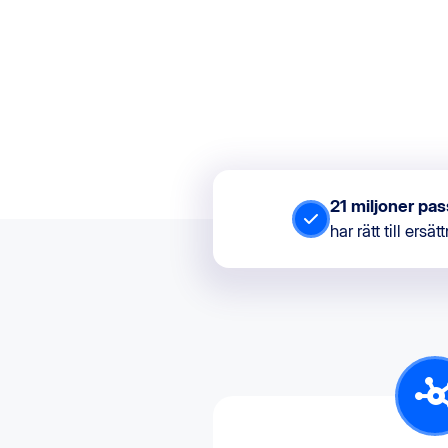
21 miljoner pa
har rätt till ersät