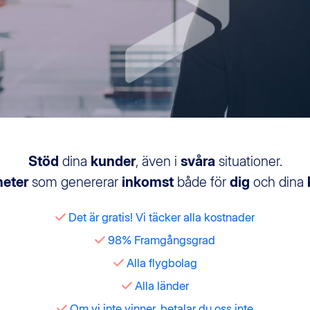
Stöd
dina
kunder
, även i
svåra
situationer.
heter
som genererar
inkomst
både för
dig
och dina
Det är gratis! Vi täcker alla kostnader
98% Framgångsgrad
Alla flygbolag
Alla länder
Om vi inte vinner, betalar du oss inte