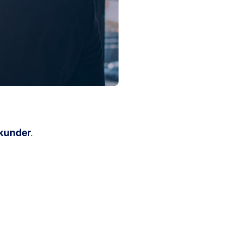
kunder
.