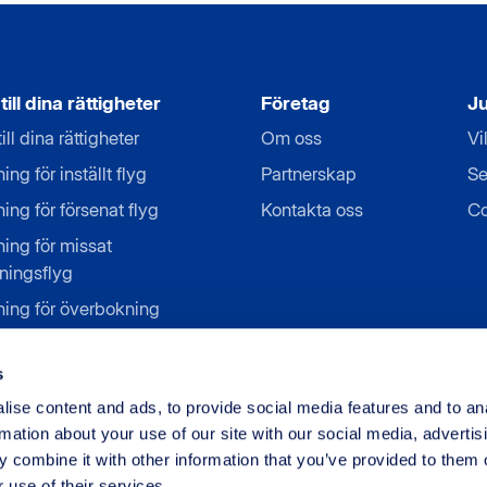
ill dina rättigheter
Företag
Ju
ill dina rättigheter
Om oss
Vi
ing för inställt flyg
Partnerskap
Se
ning för försenat flyg
Kontakta oss
Co
ning för missat
ningsflyg
ning för överbokning
ning för nekad
dstigning
s
ning för flygstrejk
ise content and ads, to provide social media features and to an
rmation about your use of our site with our social media, advertis
 combine it with other information that you’ve provided to them o
 use of their services.