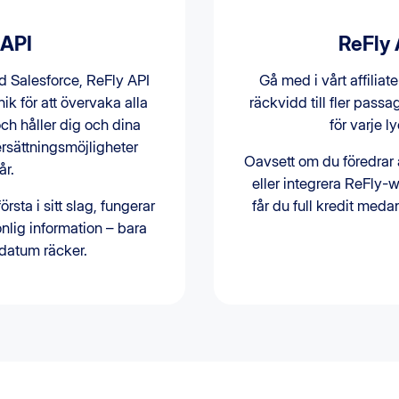
 API
ReFly A
 Salesforce, ReFly API
Gå med i vårt affiliat
k för att övervaka alla
räckvidd till fler passa
och håller dig och dina
för varje 
rsättningsmöjligheter
Oavsett om du föredrar a
år.
eller integrera ReFly-
rsta i sitt slag, fungerar
får du full kredit medan
nlig information – bara
datum räcker.