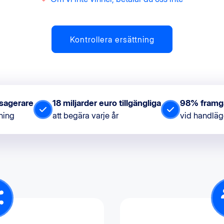
Kontrollera ersättning
ssagerare
18 miljarder euro tillgängliga
98% framg
tning
att begära varje år
vid handläg