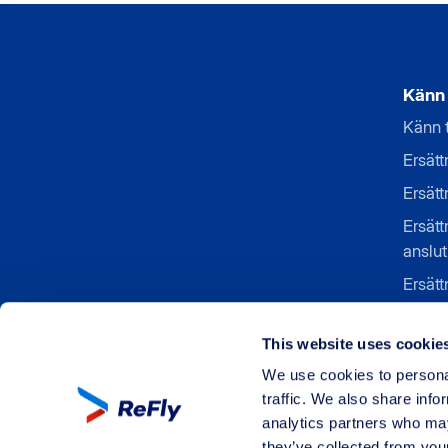
Känn t
Känn t
Ersättn
Ersätt
Ersätt
anslut
Ersätt
Ersätt
ombor
This website uses cookie
Ersätt
We use cookies to personal
traffic. We also share info
analytics partners who may
they’ve collected from your