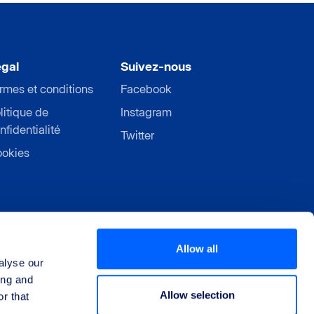
gal
Suivez-nous
rmes et conditions
Facebook
litique de
Instagram
nfidentialité
Twitter
okies
Allow all
alyse our
ing and
Allow selection
r that