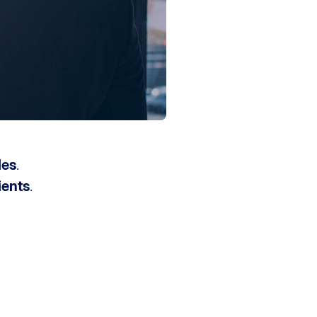
les
.
ients
.