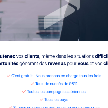
utenez
vos
clients
, même dans les situations
diffici
rtunités
générant des
revenus
pour
vous
et vos
cl
C'est gratuit ! Nous prenons en charge tous les frais
Taux de succès de 98%
Toutes les compagnies aériennes
Tous les pays
Si nous ne gagnons pas, vous ne nous payez pas