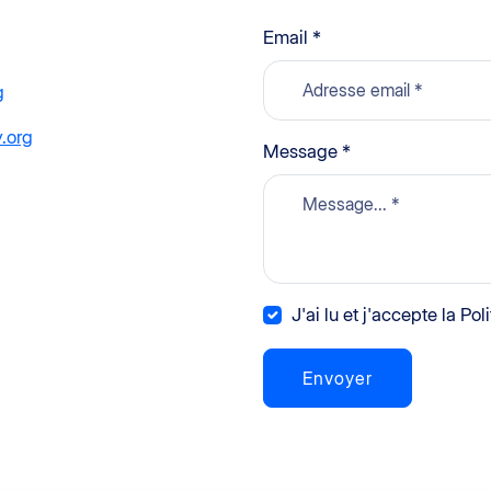
Email *
g
y.org
Message *
J'ai lu et j'accepte la Pol
Envoyer