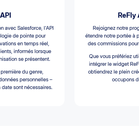
 API
ReFly A
n avec Salesforce, l'API
Rejoignez notre prog
ologie de pointe pour
étendre notre portée à 
rvations en temps réel,
des commissions pour
lients, informés lorsque
Que vous préfériez util
isation se présentent.
intégrer le widget ReF
a première du genre,
obtiendrez le plein cr
 données personnelles –
occupons de 
a date sont nécessaires.