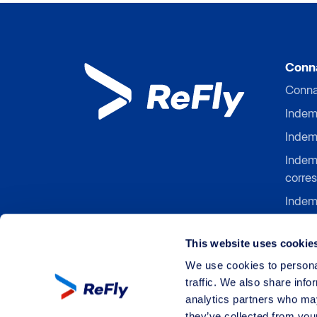
Conna
Conna
Indem
Indemn
Indem
corre
Indem
Indemn
d'emb
This website uses cookie
Indem
We use cookies to personal
traffic. We also share info
analytics partners who may
they’ve collected from your