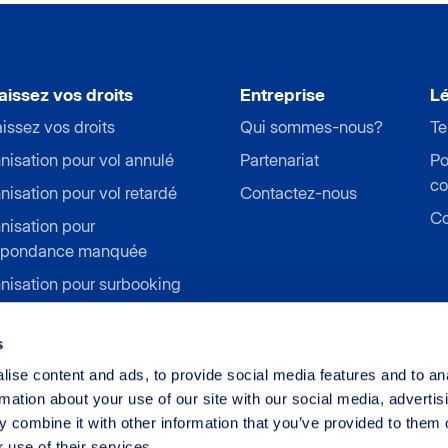
issez vos droits
Entreprise
Lé
issez vos droits
Qui sommes-nous?
Te
nisation pour vol annulé
Partenariat
Po
co
isation pour vol retardé
Contactez-nous
Co
nisation pour
spondance manquée
nisation pour surbooking
isation pour refus
arquement
s
nisation pour grève aérienne
ise content and ads, to provide social media features and to an
rmation about your use of our site with our social media, advertis
 combine it with other information that you’ve provided to them o
 use of their services.