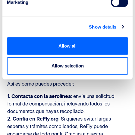
y/o un reembolso
Marketing
Recuerda que si tu vuelo ha sido cancelado o
retrasado, tienes derecho a solicitar un reembolso y, en
Show details
algunos casos, una compensación.
Si el retraso cumple con los requisitos del Reglamento
Allow all
Europeo, puedes solicitar una compensación.
Para facilitar cualquier reclamación, conserva todos
Allow selection
los documentos relacionados con tu vuelo:
Así es como puedes proceder:
1.
Contacta con la aerolínea
: envía una solicitud
formal de compensación, incluyendo todos los
documentos que hayas recopilado.
2.
Confía en ReFly.org
: Si quieres evitar largas
esperas y trámites complicados, ReFly puede
encargarse de todo por ti. Gracias a nuestra