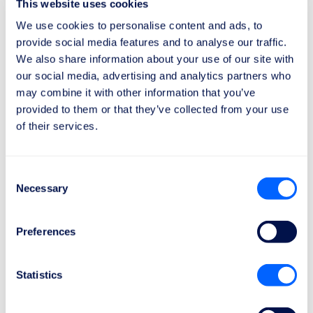
This website uses cookies
Descubre más
We use cookies to personalise content and ads, to
provide social media features and to analyse our traffic.
Qatar Airways
We also share information about your use of our site with
Cuentan con un programa de asistencia para
our social media, advertising and analytics partners who
pasajeros con discapacidad y brindan apoyo durante
may combine it with other information that you’ve
todo el viaje.
provided to them or that they’ve collected from your use
Descubre más
of their services.
Emirates
Ofrecen asistencia personalizada y cuentan con un
Consent
equipo dedicado para atender las necesidades de los
Necessary
Selection
pasajeros con discapacidad.
Descubre más
Preferences
Statistics
Cómo solicitar una compensación